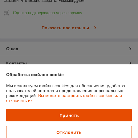
сказали, что можно забрать. Рекомендую!!!
Сделка подтверждена через корзину
Показать все отзывы
О нас
Контакты
Обработка файлов cookie
Доставка и оплата
Мы используем файлы cookies для обеспечения удобства
пользователей портала и предоставления персональных
График работы
рекомендаций.
Вы можете настроить файлы cookies или
отключить их.
Полная версия сайта
Принять
Политика обработки cookies
Отклонить
Сайт создан на платформе Deal.by