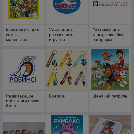
Книги-пазлы для
Умка- книги ,
Развивающие
самых
развивашки,
книги, наклейки,
маленьких.
игрушки.
раскраски,
прописи.
Издательство
Фламинго.
Развивающие
Брелоки
Щенячий патруль
игры,книги,накле
йки от
издательства
Робинс.