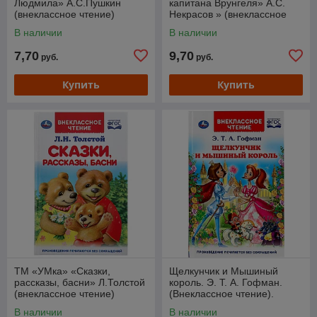
Людмила» А.С.Пушкин
капитана Врунгеля» А.С.
(внеклассное чтение)
Некрасов » (внеклассное
чтение)
В наличии
В наличии
7,70
9,70
руб.
руб.
Купить
Купить
ТМ «УМка» «Сказки,
Щелкунчик и Мышиный
рассказы, басни» Л.Толстой
король. Э. Т. А. Гофман.
(внеклассное чтение)
(Внеклассное чтение).
В наличии
В наличии