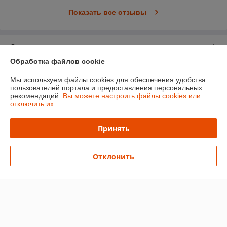
Показать все отзывы
О нас
Обработка файлов cookie
Контакты
Мы используем файлы cookies для обеспечения удобства
пользователей портала и предоставления персональных
Доставка и оплата
рекомендаций.
Вы можете настроить файлы cookies или
отключить их.
График работы
Принять
Полная версия сайта
Отклонить
Политика обработки cookies
Сайт создан на платформе Deal.by