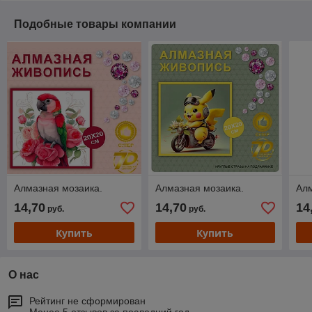
Подобные товары компании
Алмазная мозаика.
Алмазная мозаика.
Алм
14,70
14,70
14
руб.
руб.
Купить
Купить
О нас
Рейтинг не сформирован