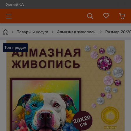
УмнейКА
Товары и услуги
Алмазная живопись.
Размер 20*20
Топ продаж