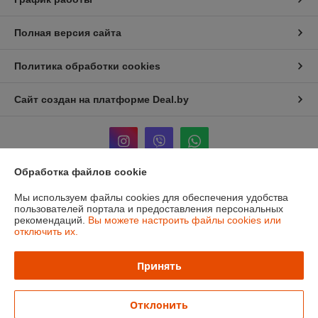
Полная версия сайта
Политика обработки cookies
Сайт создан на платформе Deal.by
Обработка файлов cookie
Информация для покупателя
Мы используем файлы cookies для обеспечения удобства
пользователей портала и предоставления персональных
Юридическое лицо:
ЧТУП «Мечты Киры»
рекомендаций.
Вы можете настроить файлы cookies или
220024, г. Минск, ул. Асаналиева, д.42
отключить их.
Регистрационный номер ЕГР: 191512959
Принять
УНП: 191512959
Регистрационный орган: Минский городской исполнительный комитет
Отклонить
Дата регистрации компании: 05.01.2012