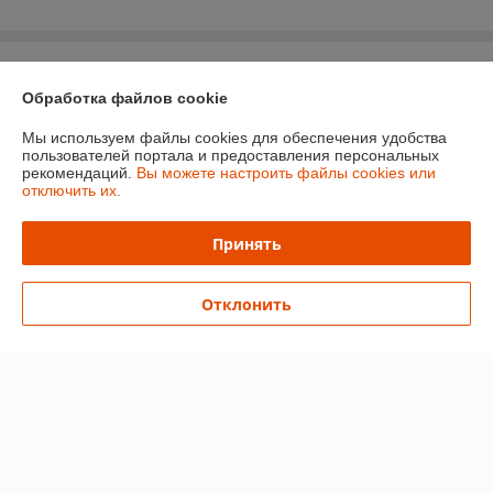
О нас
Обработка файлов cookie
Контакты
Мы используем файлы cookies для обеспечения удобства
пользователей портала и предоставления персональных
Доставка и оплата
рекомендаций.
Вы можете настроить файлы cookies или
отключить их.
График работы
Принять
Полная версия сайта
Отклонить
Политика обработки cookies
Сайт создан на платформе Deal.by