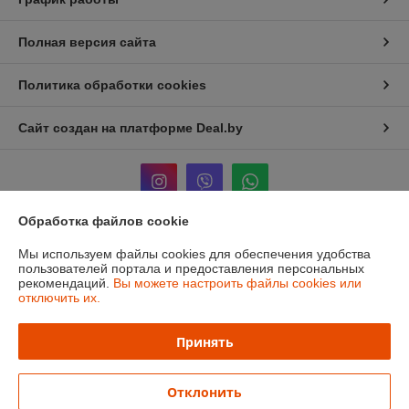
Полная версия сайта
Политика обработки cookies
Сайт создан на платформе Deal.by
Обработка файлов cookie
Информация для покупателя
Мы используем файлы cookies для обеспечения удобства
пользователей портала и предоставления персональных
Юридическое лицо:
ЧТУП «Мечты Киры»
рекомендаций.
Вы можете настроить файлы cookies или
220024, г. Минск, ул. Асаналиева, д.42
отключить их.
Регистрационный номер ЕГР: 191512959
Принять
УНП: 191512959
Регистрационный орган: Минский городской исполнительный комитет
Отклонить
Дата регистрации компании: 05.01.2012