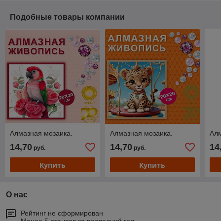
Подобные товары компании
Алмазная мозаика.
Алмазная мозаика.
Алм
14,70
14,70
14
руб.
руб.
Купить
Купить
О нас
Рейтинг не сформирован