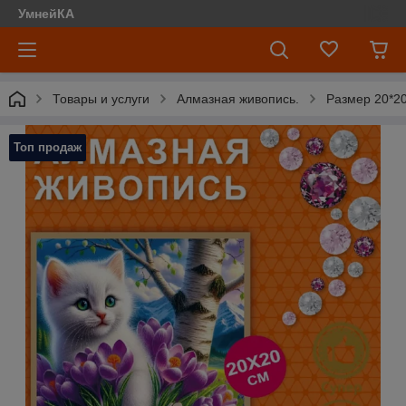
УмнейКА
Товары и услуги
Алмазная живопись.
Размер 20*20
Топ продаж