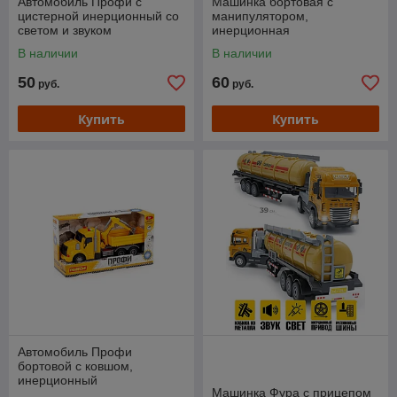
Автомобиль Профи с
Машинка бортовая с
цистерной инерционный со
манипулятором,
светом и звуком
инерционная
В наличии
В наличии
50
60
руб.
руб.
Купить
Купить
Автомобиль Профи
бортовой с ковшом,
инерционный
Машинка Фура с прицепом