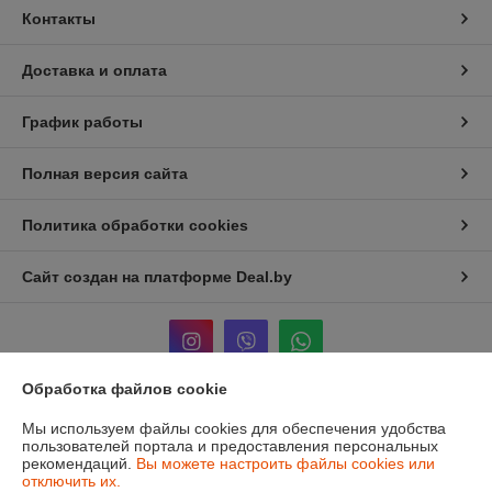
Контакты
Доставка и оплата
График работы
Полная версия сайта
Политика обработки cookies
Сайт создан на платформе Deal.by
Обработка файлов cookie
Информация для покупателя
Мы используем файлы cookies для обеспечения удобства
пользователей портала и предоставления персональных
Юридическое лицо:
ЧТУП «Мечты Киры»
рекомендаций.
Вы можете настроить файлы cookies или
220024, г. Минск, ул. Асаналиева, д.42
отключить их.