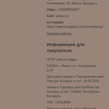
Асаналиева, 42, Минск, Беларусь
+375445560437
arinka.by
инстаграм
https://www.instagram.com/ymneika.by/
График работы
Информация для
покупателя
ЧТУП «Мечты Киры»
220024, г. Минск, ул. Асаналиева,
д.42
Дата регистрации в Торговом реестре/
Реестре бытовых услуг: 10.06.2024
Номер в Торговом реестре/Реестре
бытовых услуг: 716064, Республика
Беларусь
УНП: 191512959
Регистрационный орган: Минский