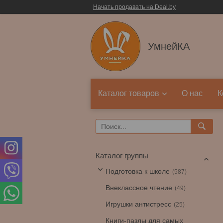
Начать продавать на Deal.by
УмнейКА
Каталог товаров
О нас
К
Каталог группы
Подготовка к школе
587
Внеклассное чтение
49
Игрушки антистресс
25
Книги-пазлы для самых