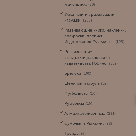
маленьких.
26
Умка- книги , развивашки,
игрушки.
286
Развивающие книги, наклейки,
раскраски, прописи.
Издательство Фламинго.
125
Развивающие
игры,книги,наклейки от
издательства Робинс.
159
Брелоки
100
Щенячий патруль
32
Футболисты
10
Румбоксы
15
Алмазная живопись.
231
Сумочки и Рюкзаки.
33
Тренды
6