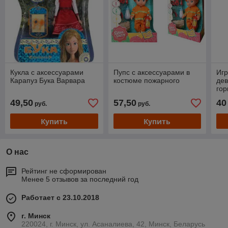
Кукла с аксессуарами
Пупс с аксессуарами в
Игр
Карапуз Бука Варвара
костюме пожарного
дев
гор
Ani
49,50
57,50
40
руб.
руб.
Купить
Купить
О нас
Рейтинг не сформирован
Менее 5 отзывов за последний год
Работает с 23.10.2018
г. Минск
220024, г. Минск, ул. Асаналиева, 42, Минск, Беларусь