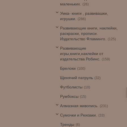
маленьких.
26
Умка- книги , развивашки,
игрушки.
286
Развивающие книги, наклейки,
раскраски, прописи.
Издательство Фламинго.
125
Развивающие
игры,книги,наклейки от
издательства Робинс.
159
Брелоки
100
Щенячий патруль
32
Футболисты
10
Румбоксы
15
Алмазная живопись.
231
Сумочки и Рюкзаки.
33
Тренды
6