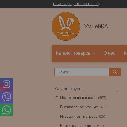
Начать продавать на Deal.by
УмнейКА
Каталог товаров
О нас
К
Каталог группы
Подготовка к школе
587
Внеклассное чтение
49
Игрушки антистресс
25
Книги-пазлы для самых