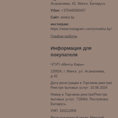
Асаналиева, 42, Минск, Беларусь
+375445560437
arinka.by
инстаграм
https://www.instagram.com/ymneika.by/
График работы
Информация для
покупателя
ЧТУП «Мечты Киры»
220024, г. Минск, ул. Асаналиева,
д.42
Дата регистрации в Торговом реестре/
Реестре бытовых услуг: 10.06.2024
Номер в Торговом реестре/Реестре
бытовых услуг: 716064, Республика
Беларусь
УНП: 191512959
Регистрационный орган: Минский