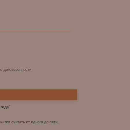
по договоренности
 года"
ится считать от одного до пяти,