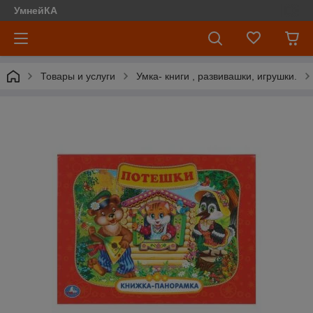
УмнейКА
Товары и услуги
Умка- книги , развивашки, игрушки.