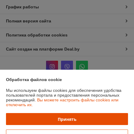
График работы
Полная версия сайта
Политика обработки cookies
Сайт создан на платформе Deal.by
Обработка файлов cookie
Информация для покупателя
Мы используем файлы cookies для обеспечения удобства
пользователей портала и предоставления персональных
Юридическое лицо:
ЧТУП «Мечты Киры»
рекомендаций.
Вы можете настроить файлы cookies или
220024, г. Минск, ул. Асаналиева, д.42
отключить их.
Регистрационный номер ЕГР: 191512959
Принять
УНП: 191512959
Регистрационный орган: Минский городской исполнительный комитет