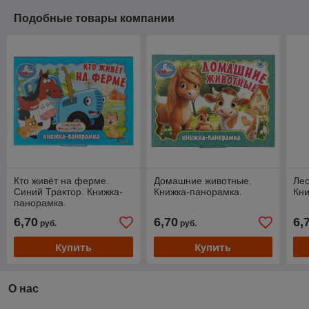
Подобные товары компании
Кто живёт на ферме.
Домашние животные.
Ле
Синий Трактор. Книжка-
Книжка-панорамка.
Кни
панорамка.
6,70
6,70
6,
руб.
руб.
Купить
Купить
О нас