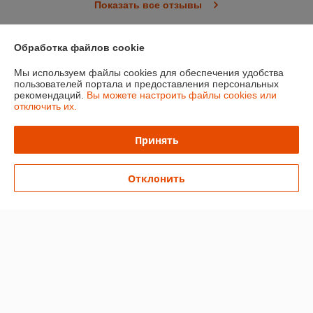
Показать все отзывы
Обработка файлов cookie
О нас
Мы используем файлы cookies для обеспечения удобства
пользователей портала и предоставления персональных
Контакты
рекомендаций.
Вы можете настроить файлы cookies или
отключить их.
Доставка и оплата
Принять
График работы
Отклонить
Полная версия сайта
Политика обработки cookies
Сайт создан на платформе Deal.by