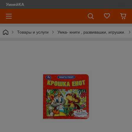
УмнейКА
Товары и услуги
Умка- книги , развивашки, игрушки.