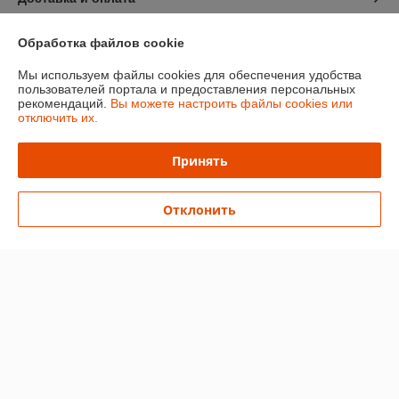
График работы
Обработка файлов cookie
Мы используем файлы cookies для обеспечения удобства
Полная версия сайта
пользователей портала и предоставления персональных
рекомендаций.
Вы можете настроить файлы cookies или
отключить их.
Политика обработки cookies
Принять
Сайт создан на платформе Deal.by
Отклонить
Информация для покупателя
Юридическое лицо:
ЧТУП «Мечты Киры»
220024, г. Минск, ул. Асаналиева, д.42
Регистрационный номер ЕГР: 191512959
УНП: 191512959