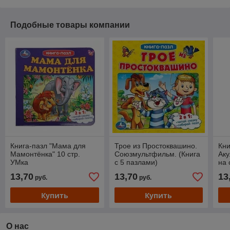
Подобные товары компании
Книга-пазл "Мама для
Трое из Простоквашино.
Кни
Мамонтёнка" 10 стр.
Союзмультфильм. (Книга
Аку
УМка
с 5 пазлами)
на 
13,70
13,70
13
руб.
руб.
Купить
Купить
О нас