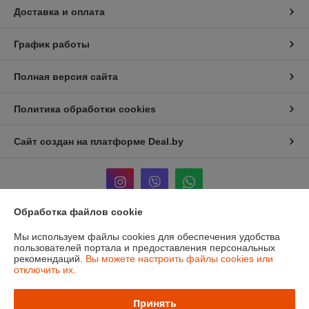
Доставка и оплата
График работы
Полная версия сайта
Политика обработки cookies
Сайт создан на платформе Deal.by
Обработка файлов cookie
Информация для покупателя
Мы используем файлы cookies для обеспечения удобства
пользователей портала и предоставления персональных
Юридическое лицо:
ЧТУП «Мечты Киры»
рекомендаций.
Вы можете настроить файлы cookies или
220024, г. Минск, ул. Асаналиева, д.42
отключить их.
Регистрационный номер ЕГР: 191512959
Принять