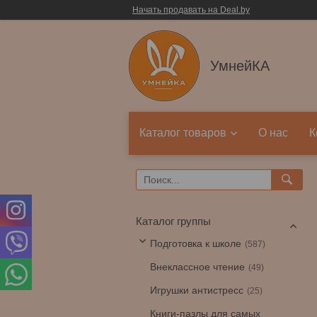
Начать продавать на Deal.by
УмнейКА
Каталог товаров
О нас
К
Каталог группы
Подготовка к школе
587
Внеклассное чтение
49
Игрушки антистресс
25
Книги-пазлы для самых