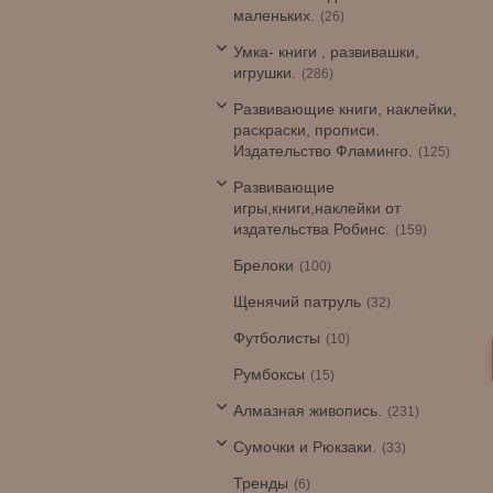
маленьких.
26
Умка- книги , развивашки,
игрушки.
286
Развивающие книги, наклейки,
раскраски, прописи.
Издательство Фламинго.
125
Развивающие
игры,книги,наклейки от
издательства Робинс.
159
Брелоки
100
Щенячий патруль
32
Футболисты
10
Румбоксы
15
Алмазная живопись.
231
Сумочки и Рюкзаки.
33
Тренды
6