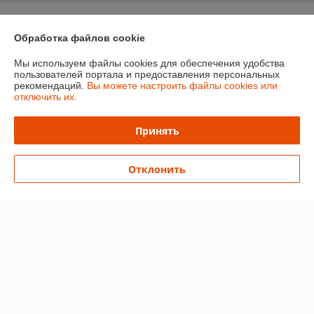
О нас
Обработка файлов cookie
Контакты
Мы используем файлы cookies для обеспечения удобства
пользователей портала и предоставления персональных
Доставка и оплата
рекомендаций.
Вы можете настроить файлы cookies или
отключить их.
График работы
Принять
Полная версия сайта
Отклонить
Политика обработки cookies
Сайт создан на платформе Deal.by
Информация для покупателя