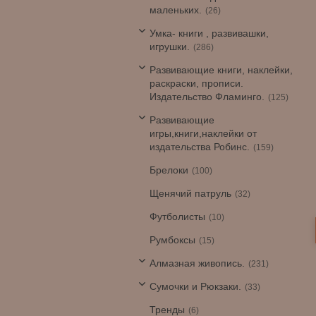
маленьких.
26
Умка- книги , развивашки,
игрушки.
286
Развивающие книги, наклейки,
раскраски, прописи.
Издательство Фламинго.
125
Развивающие
игры,книги,наклейки от
издательства Робинс.
159
Брелоки
100
Щенячий патруль
32
Футболисты
10
Румбоксы
15
Алмазная живопись.
231
Сумочки и Рюкзаки.
33
Тренды
6