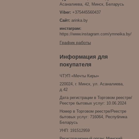
Асаналиева, 42, Минск, Беларусь
+375445560437
arinka.by
инстаграм
https://www.instagram.com/ymneika.by/
График работы
Информация для
покупателя
ЧТУП «Мечты Киры»
220024, г. Минск, ул. Асаналиева,
д.42
Дата регистрации в Торговом реестре/
Реестре бытовых услуг: 10.06.2024
Номер в Торговом реестре/Реестре
бытовых услуг: 716064, Республика
Беларусь
УНП: 191512959
Регистрационный орган: Минский