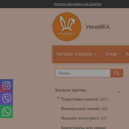
Начать продавать на Deal.by
УмнейКА
Каталог товаров
О нас
К
Каталог группы
Подготовка к школе
587
Внеклассное чтение
49
Игрушки антистресс
25
Книги-пазлы для самых