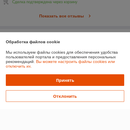
Сделка подтверждена через корзину
Показать все отзывы
О нас
Обработка файлов cookie
Контакты
Мы используем файлы cookies для обеспечения удобства
пользователей портала и предоставления персональных
рекомендаций.
Вы можете настроить файлы cookies или
Доставка и оплата
отключить их.
График работы
Принять
Полная версия сайта
Отклонить
Политика обработки cookies
Сайт создан на платформе Deal.by