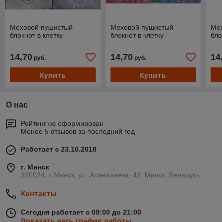
Меховой пушистый
Меховой пушистый
Ме
блокнот в клетку
блокнот в клетку
бло
14,70
14,70
14
руб.
руб.
Купить
Купить
О нас
Рейтинг не сформирован
Менее 5 отзывов за последний год
Работает с 23.10.2018
г. Минск
220024, г. Минск, ул. Асаналиева, 42, Минск, Беларусь
Контакты
Сегодня работает с 09:00 до 21:00
Показать весь график работы