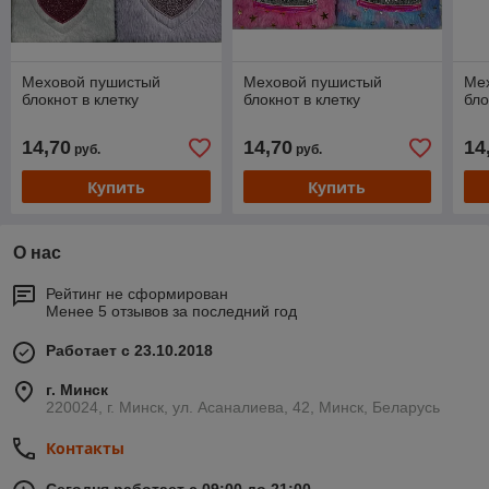
Меховой пушистый
Меховой пушистый
Ме
блокнот в клетку
блокнот в клетку
бло
14,70
14,70
14
руб.
руб.
Купить
Купить
О нас
Рейтинг не сформирован
Менее 5 отзывов за последний год
Работает с 23.10.2018
г. Минск
220024, г. Минск, ул. Асаналиева, 42, Минск, Беларусь
Контакты