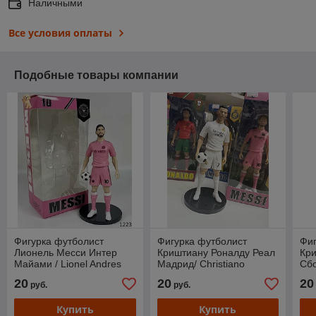
Наличными
Все условия оплаты
Подобные товары компании
Фигурка футболист
Фигурка футболист
Фиг
Лионель Месси Интер
Криштиану Роналду Реал
Кр
Майами / Lionel Andres
Мадрид/ Christiano
Сбо
Messi (20см)
Ronaldo (20см)
Chr
20
20
20
руб.
руб.
Купить
Купить