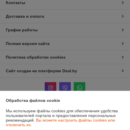
Контакты
Доставка и оплата
График работы
Полная версия сайта
Политика обработки cookies
Сайт создан на платформе Deal.by
Обработка файлов cookie
Информация для покупателя
Мы используем файлы cookies для обеспечения удобства
пользователей портала и предоставления персональных
Юридическое лицо:
ЧТУП «Мечты Киры»
рекомендаций.
Вы можете настроить файлы cookies или
220024, г. Минск, ул. Асаналиева, д.42
отключить их.