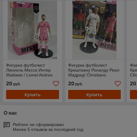
Фигурка футболист
Фигурка футболист
Фиг
Лионель Месси Интер
Криштиану Роналду Реал
Кр
Майами / Lionel Andres
Мадрид/ Christiano
Сбо
Messi (20см)
Ronaldo (20см)
Chr
20
20
20
руб.
руб.
Купить
Купить
О нас
Рейтинг не сформирован
Менее 5 отзывов за последний год