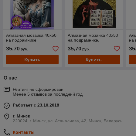
Алмазная мозаика 40х50
Алмазная мозаика 40х50
Алм
на подрамнике.
на подрамнике.
на 
35,70
35,70
35
руб.
руб.
Купить
Купить
О нас
Рейтинг не сформирован
Менее 5 отзывов за последний год
Работает с 23.10.2018
г. Минск
220024, г. Минск, ул. Асаналиева, 42, Минск, Беларусь
Контакты