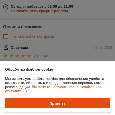
Сегодня работает с 09:00 до 21:00
Показать весь график работы
Отзывы о магазине
114 отзывов за всё время
Светлана
09.03.2026
Отлично
Отличный продавец. Сразу перезвонили и в течение дея доставили 
Обработка файлов cookie
мой товар в удобный для меня магазин. Спасибо!
Мы используем файлы cookies для обеспечения удобства
пользователей портала и предоставления персональных
Покупатель
16.02.2026
рекомендаций.
Вы можете настроить файлы cookies или
отключить их.
Отлично
Заказывала 2 тетрадки по английскому. Нигде не было их в 
Принять
наличии, только здесь нашла в наличии. Я очень рада. Спасибо 
большое продавцу. На следующий день утром уже позвонили и 