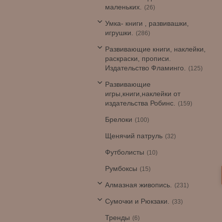
маленьких.
26
Умка- книги , развивашки,
игрушки.
286
Развивающие книги, наклейки,
раскраски, прописи.
Издательство Фламинго.
125
Развивающие
игры,книги,наклейки от
издательства Робинс.
159
Брелоки
100
Щенячий патруль
32
Футболисты
10
Румбоксы
15
Алмазная живопись.
231
Сумочки и Рюкзаки.
33
Тренды
6