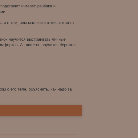
подогреют интерес ребёнка и
ми.
ла и о том, чем мальчики отличаются от
бёнок научится выстраивать личные
комфортно. А также он научится бережно
.
м о его теле, объяснить, как надо за