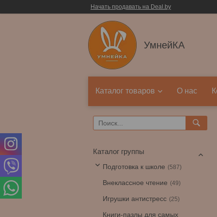
Начать продавать на Deal.by
УмнейКА
Каталог товаров
О нас
К
Каталог группы
Подготовка к школе
587
Внеклассное чтение
49
Игрушки антистресс
25
Книги-пазлы для самых