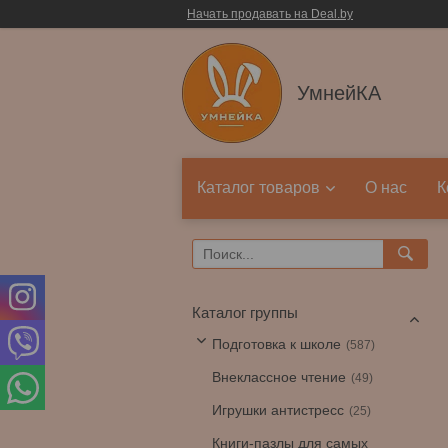
Начать продавать на Deal.by
УмнейКА
Каталог товаров
О нас
К
Каталог группы
Подготовка к школе
587
Внеклассное чтение
49
Игрушки антистресс
25
Книги-пазлы для самых