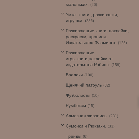
маленьких.
26
Умка- книги , развивашки,
игрушки.
286
Развивающие книги, наклейки,
раскраски, прописи.
Издательство Фламинго.
125
Развивающие
игры,книги,наклейки от
издательства Робинс.
159
Брелоки
100
Щенячий патруль
32
Футболисты
10
Румбоксы
15
Алмазная живопись.
231
Сумочки и Рюкзаки.
33
Тренды
6