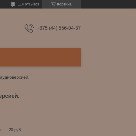
114 отзывов
Корзина
+375 (44) 556-04-37
 аудиоверсией.
ерсией.
е — 20 руб