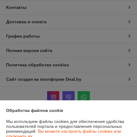
Контакты
Доставка и оплата
График работы
Полная версия сайта
Политика обработки cookies
Сайт создан на платформе Deal.by
Обработка файлов cookie
Информация для покупателя
Мы используем файлы cookies для обеспечения удобства
пользователей портала и предоставления персональных
Юридическое лицо:
ЧТУП «Мечты Киры»
рекомендаций.
Вы можете настроить файлы cookies или
220024, г. Минск, ул. Асаналиева, д.42
отключить их.