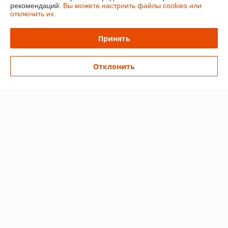
рекомендаций.
Вы можете настроить файлы cookies или
отключить их.
Доставка и оплата
Принять
График работы
Отклонить
Полная версия сайта
Политика обработки cookies
Сайт создан на платформе Deal.by
Информация для покупателя
Юридическое лицо:
ЧТУП «Мечты Киры»
220024, г. Минск, ул. Асаналиева, д.42
Регистрационный номер ЕГР: 191512959