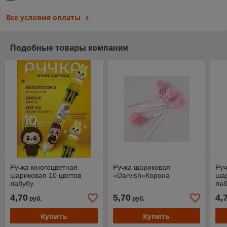
Все условия оплаты
Подобные товары компании
Ручка многоцветная
Ручка шариковая
Руч
шариковая 10 цветов
«Darvish»Корона
шар
лабубу
ла
4,70
5,70
4,
руб.
руб.
Купить
Купить