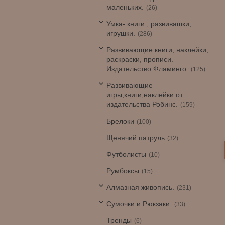
маленьких.
26
Умка- книги , развивашки,
игрушки.
286
Развивающие книги, наклейки,
раскраски, прописи.
Издательство Фламинго.
125
Развивающие
игры,книги,наклейки от
издательства Робинс.
159
Брелоки
100
Щенячий патруль
32
Футболисты
10
Румбоксы
15
Алмазная живопись.
231
Сумочки и Рюкзаки.
33
Тренды
6