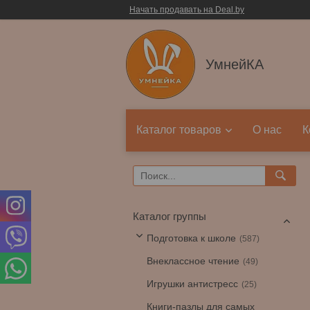
Начать продавать на Deal.by
УмнейКА
Каталог товаров
О нас
К
Каталог группы
Подготовка к школе
587
Внеклассное чтение
49
Игрушки антистресс
25
Книги-пазлы для самых