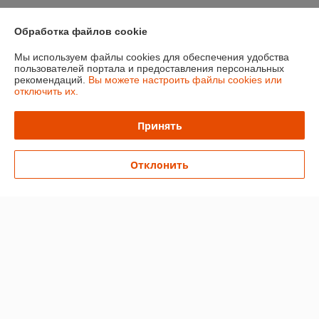
Обработка файлов cookie
О нас
Мы используем файлы cookies для обеспечения удобства
пользователей портала и предоставления персональных
Контакты
рекомендаций.
Вы можете настроить файлы cookies или
отключить их.
Доставка и оплата
Принять
График работы
Отклонить
Полная версия сайта
Политика обработки cookies
Сайт создан на платформе Deal.by