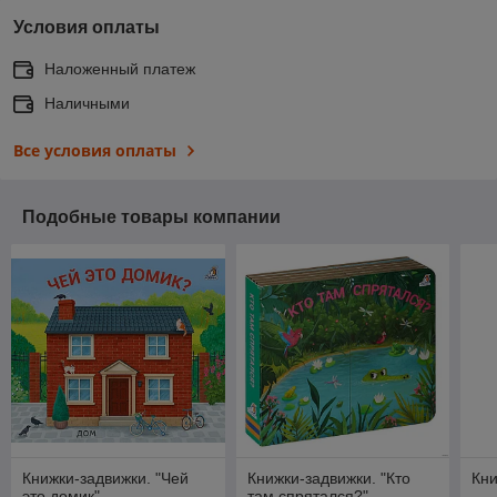
Условия оплаты
Наложенный платеж
Наличными
Все условия оплаты
Подобные товары компании
Книжки-задвижки. "Чей
Книжки-задвижки. "Кто
Кни
это домик"
там спрятался?"