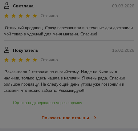
Светлана
09.03.2026
Отлично
Отличный продавец. Сразу перезвонили и в течение дея доставили 
мой товар в удобный для меня магазин. Спасибо!
Покупатель
16.02.2026
Отлично
Заказывала 2 тетрадки по английскому. Нигде не было их в 
наличии, только здесь нашла в наличии. Я очень рада. Спасибо 
большое продавцу. На следующий день утром уже позвонили и 
сказали, что можно забрать. Рекомендую!!!
Сделка подтверждена через корзину
Показать все отзывы