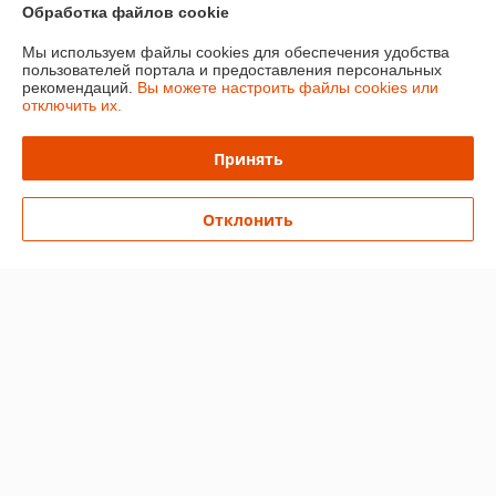
О нас
Обработка файлов cookie
Мы используем файлы cookies для обеспечения удобства
Контакты
пользователей портала и предоставления персональных
рекомендаций.
Вы можете настроить файлы cookies или
отключить их.
Доставка и оплата
Принять
График работы
Полная версия сайта
Отклонить
Политика обработки cookies
Сайт создан на платформе Deal.by
Информация для покупателя