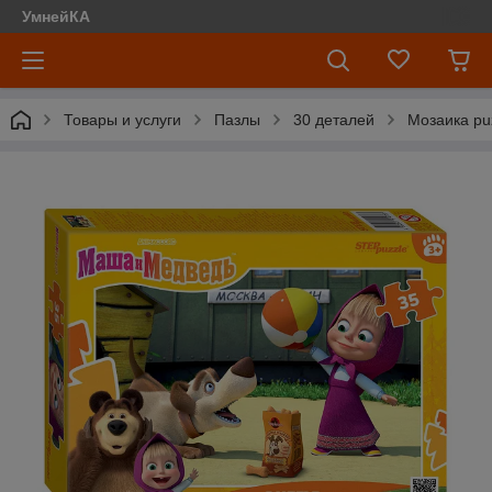
УмнейКА
Товары и услуги
Пазлы
30 деталей
Мозаика pu