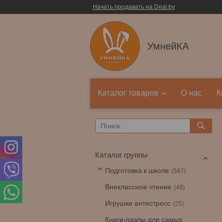
Начать продавать на Deal.by
УмнейКА
Каталог товаров
О нас
К
Каталог группы
Подготовка к школе
587
Внеклассное чтение
49
Игрушки антистресс
25
Книги-пазлы для самых