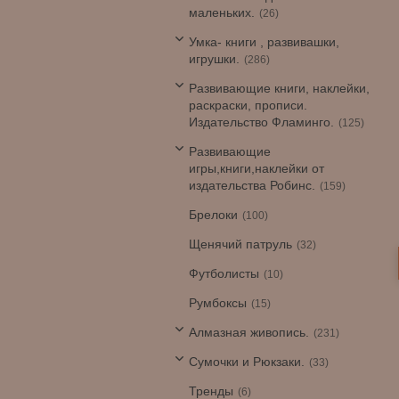
маленьких.
26
Умка- книги , развивашки,
игрушки.
286
Развивающие книги, наклейки,
раскраски, прописи.
Издательство Фламинго.
125
Развивающие
игры,книги,наклейки от
издательства Робинс.
159
Брелоки
100
Щенячий патруль
32
Футболисты
10
Румбоксы
15
Алмазная живопись.
231
Сумочки и Рюкзаки.
33
Тренды
6