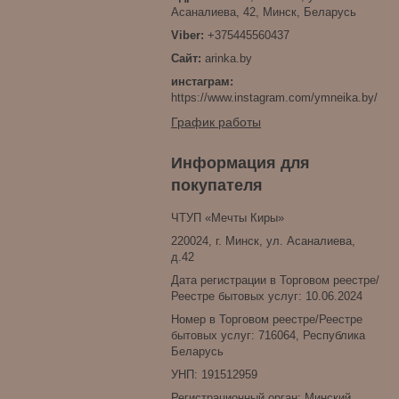
Асаналиева, 42, Минск, Беларусь
+375445560437
arinka.by
инстаграм
https://www.instagram.com/ymneika.by/
График работы
Информация для
покупателя
ЧТУП «Мечты Киры»
220024, г. Минск, ул. Асаналиева,
д.42
Дата регистрации в Торговом реестре/
Реестре бытовых услуг: 10.06.2024
Номер в Торговом реестре/Реестре
бытовых услуг: 716064, Республика
Беларусь
УНП: 191512959
Регистрационный орган: Минский