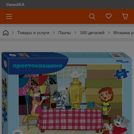
УмнейКА
Товары и услуги
Пазлы
160 деталей
Мозаика p