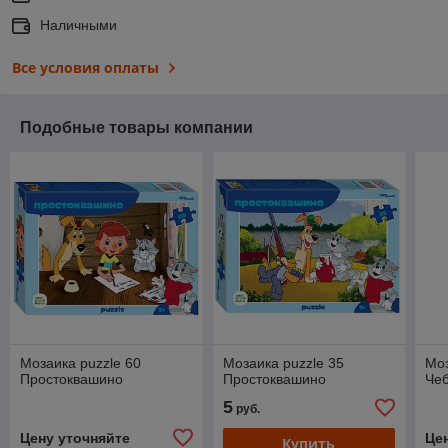
Наличными
Все условия оплаты
Подобные товары компании
Мозаика puzzle 60
Мозаика puzzle 35
Моз
Простоквашино
Простоквашино
Че
5
руб.
Цену уточняйте
Це
Купить