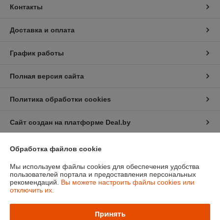
Контакты
Доставка и оплата
График работы
Полная версия сайта
Политика обработки cookies
Сайт создан на платформе Deal.by
Обработка файлов cookie
Мы используем файлы cookies для обеспечения удобства
пользователей портала и предоставления персональных
рекомендаций.
Вы можете настроить файлы cookies или
Информация для покупателя
отключить их.
Юридическое лицо:
ЧТУП «Мечты Киры»
220024, г. Минск, ул. Асаналиева, д.42
Принять