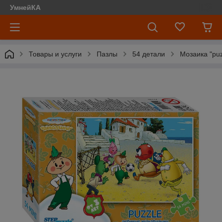
УмнейКА
Товары и услуги
Пазлы
54 детали
Мозаика "puz