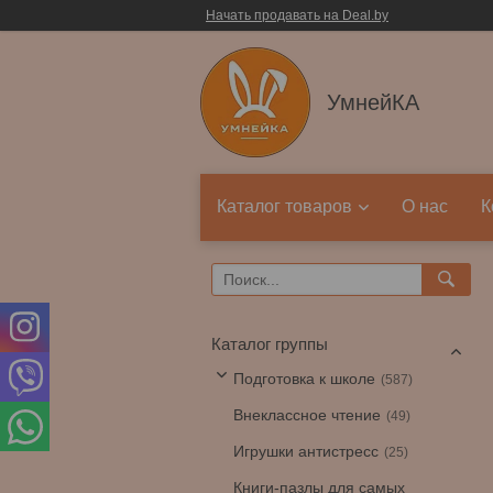
Начать продавать на Deal.by
УмнейКА
Каталог товаров
О нас
К
Каталог группы
Подготовка к школе
587
Внеклассное чтение
49
Игрушки антистресс
25
Книги-пазлы для самых