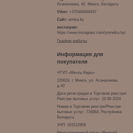
Асаналиева, 42, Минск, Беларусь
+375445560437
arinka.by
инстаграм
https://www.instagram.com/ymneika.by/
График работы
Информация для
покупателя
ЧТУП «Мечты Киры»
220024, г. Минск, ул. Асаналиева,
д.42
Дата регистрации в Торговом реестре/
Реестре бытовых услуг: 10.06.2024
Номер в Торговом реестре/Реестре
бытовых услуг: 716064, Республика
Беларусь
УНП: 191512959
Регистрационный орган: Минский