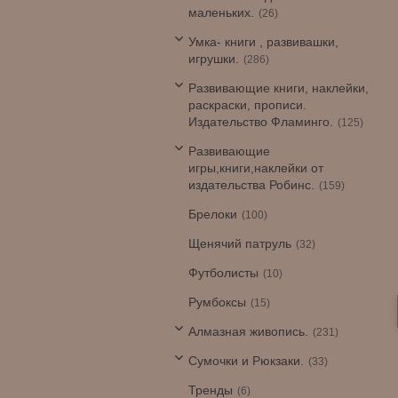
маленьких.
26
Умка- книги , развивашки,
игрушки.
286
Развивающие книги, наклейки,
раскраски, прописи.
Издательство Фламинго.
125
Развивающие
игры,книги,наклейки от
издательства Робинс.
159
Брелоки
100
Щенячий патруль
32
Футболисты
10
Румбоксы
15
Алмазная живопись.
231
Сумочки и Рюкзаки.
33
Тренды
6