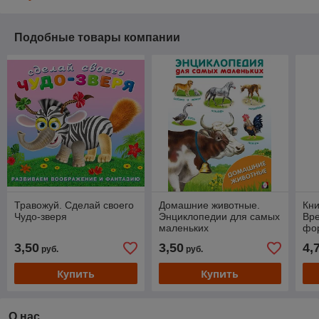
Подобные товары компании
Травожуй. Сделай своего
Домашние животные.
Кн
Чудо-зверя
Энциклопедии для самых
Вре
маленьких
фор
стр
3,50
3,50
4,
руб.
руб.
Купить
Купить
О нас