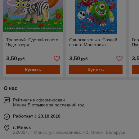
Травожуй. Сделай своего
Одноглазенько. Создай
Гер
Чудо-зверя
своего Монстрика
Пу
3,50
3,50
3,
руб.
руб.
Купить
Купить
О нас
Рейтинг не сформирован
Менее 5 отзывов за последний год
Работает с 23.10.2018
г. Минск
220024, г. Минск, ул. Асаналиева, 42, Минск, Беларусь