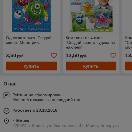
Одноглазенько. Создай
Комплект из 4 книг
Ком
своего Монстрика
"Создай своего чудика из
"Со
наклеек".
мон
3,50
13,50
13
руб.
руб.
Купить
Купить
О нас
Рейтинг не сформирован
Менее 5 отзывов за последний год
Работает с 23.10.2018
г. Минск
220024, г. Минск, ул. Асаналиева, 42, Минск, Беларусь