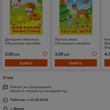
Домашние животные.
Лесные звери.
Кн
Обучающие наклейки
Обучающие наклейки
Вре
фор
стр
3,50
3,50
4,
руб.
руб.
Купить
Купить
О нас
Рейтинг не сформирован
Менее 5 отзывов за последний год
Работает с 23.10.2018
г. Минск