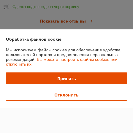
Сделка подтверждена через корзину
Показать все отзывы
Обработка файлов cookie
О нас
Мы используем файлы cookies для обеспечения удобства
пользователей портала и предоставления персональных
Контакты
рекомендаций.
Вы можете настроить файлы cookies или
отключить их.
Доставка и оплата
Принять
График работы
Отклонить
Полная версия сайта
Политика обработки cookies
Сайт создан на платформе Deal.by