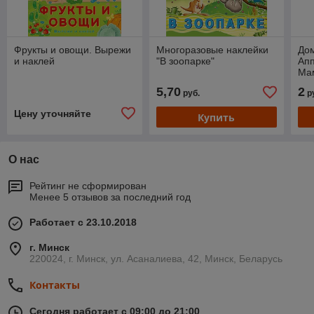
Фрукты и овощи. Вырежи
Многоразовые наклейки
До
и наклей
"В зоопарке"
Апп
Ма
5,70
2
руб.
р
Цену уточняйте
Купить
О нас
Рейтинг не сформирован
Менее 5 отзывов за последний год
Работает с 23.10.2018
г. Минск
220024, г. Минск, ул. Асаналиева, 42, Минск, Беларусь
Контакты
Сегодня работает с 09:00 до 21:00