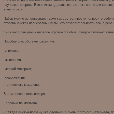
сложности произнесения слова увеличивается. Играя с книжками-куб
научится говорить. Все книжки сделаны из плотного картона и хорошо
в них играть.
Набор можно использовать также как сортер: просто попросите ребенк
стороны книжек нарисованы буквы, что позволит собирать вам с ребе
Книжки-погремушки - веселое игровое пособие, которое поможет ваш
Пособие способствует развитию:
·внимания;
·мышления;
·мелкой моторики;
·воображения;
·логического мышления.
В чем особенность набора:
- Коробка на магнитах.
- Каждая книжка-погремушка сделана из очень плотного материала, 