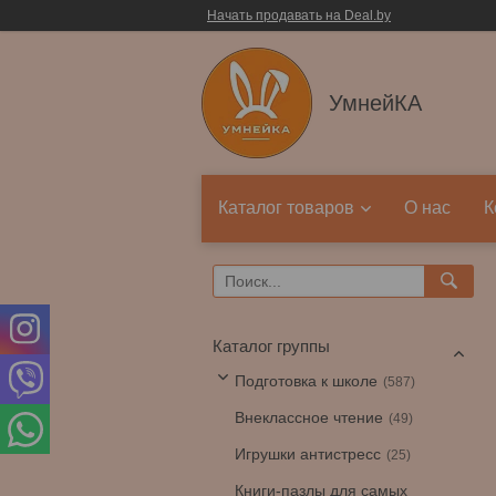
Начать продавать на Deal.by
УмнейКА
Каталог товаров
О нас
К
Каталог группы
Подготовка к школе
587
Внеклассное чтение
49
Игрушки антистресс
25
Книги-пазлы для самых