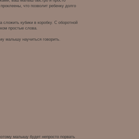
иками, ваш малыш быстро и просто
 проклеены, что позволит ребенку долго
а сложить кубики в коробку. С оборотной
нком простые слова.
ему малышу научиться говорить.
поэтому малышу будет непросто порвать