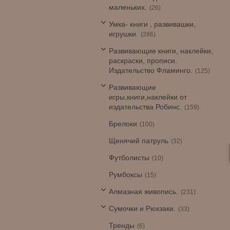
маленьких.
26
Умка- книги , развивашки,
игрушки.
286
Развивающие книги, наклейки,
раскраски, прописи.
Издательство Фламинго.
125
Развивающие
игры,книги,наклейки от
издательства Робинс.
159
Брелоки
100
Щенячий патруль
32
Футболисты
10
Румбоксы
15
Алмазная живопись.
231
Сумочки и Рюкзаки.
33
Тренды
6