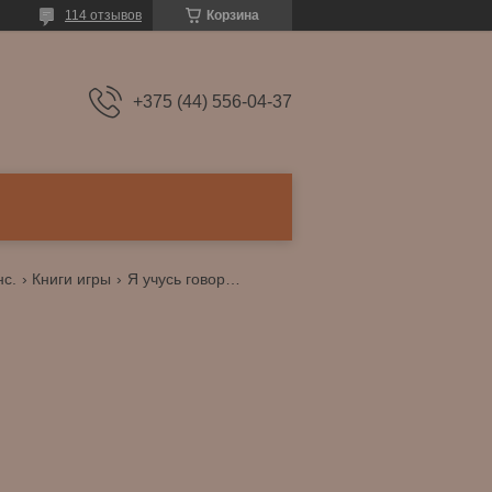
114 отзывов
Корзина
+375 (44) 556-04-37
нс.
Книги игры
Я учусь говорить. 15 кубиков