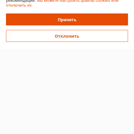
рекомендаций.
Вы можете настроить файлы cookies или
отключить их.
Доставка и оплата
Принять
График работы
Отклонить
Полная версия сайта
Политика обработки cookies
Сайт создан на платформе Deal.by
Информация для покупателя
Юридическое лицо:
ЧТУП «Мечты Киры»
220024, г. Минск, ул. Асаналиева, д.42
Регистрационный номер ЕГР: 191512959