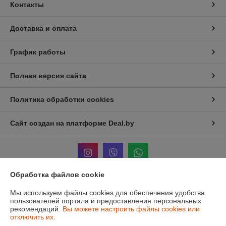
Контакты
Доставка и оплата
График работы
Полная версия сайта
Политика обработки cookies
Сайт создан на платформе Deal.by
Обработка файлов cookie
Информация для покупателя
Мы используем файлы cookies для обеспечения удобства
пользователей портала и предоставления персональных
Юридическое лицо:
ЧТУП «Мечты Киры»
рекомендаций.
Вы можете настроить файлы cookies или
220024, г. Минск, ул. Асаналиева, д.42
отключить их.