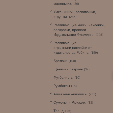
маленьких.
26
Умка- книги , развивашки,
игрушки.
286
Развивающие книги, наклейки,
раскраски, прописи.
Издательство Фламинго.
125
Развивающие
игры,книги,наклейки от
издательства Робинс.
159
Брелоки
100
Щенячий патруль
32
Футболисты
10
Румбоксы
15
Алмазная живопись.
231
Сумочки и Рюкзаки.
33
Тренды
6