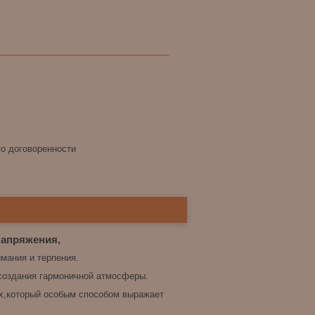
по договоренности
напряжения,
мания и терпения.
 создания гармоничной атмосферы.
их,который особым способом выражает