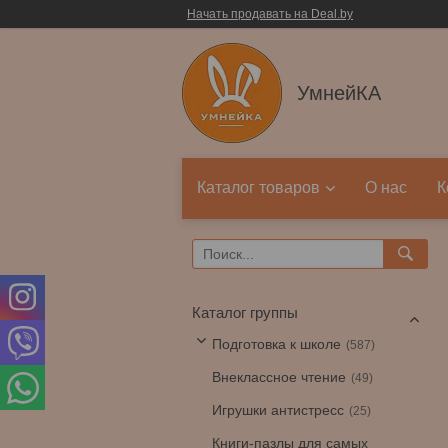
Начать продавать на Deal.by
УмнейКА
Каталог товаров
О нас
К
Каталог группы
Подготовка к школе
587
Внеклассное чтение
49
Игрушки антистресс
25
Книги-пазлы для самых