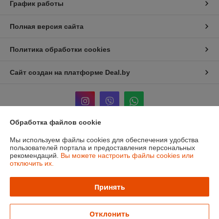
График работы
Полная версия сайта
Политика обработки cookies
Сайт создан на платформе Deal.by
Обработка файлов cookie
Информация для покупателя
Мы используем файлы cookies для обеспечения удобства
пользователей портала и предоставления персональных
Юридическое лицо:
ЧТУП «Мечты Киры»
рекомендаций.
Вы можете настроить файлы cookies или
220024, г. Минск, ул. Асаналиева, д.42
отключить их.
Регистрационный номер ЕГР: 191512959
Принять
УНП: 191512959
Регистрационный орган: Минский городской исполнительный комитет
Отклонить