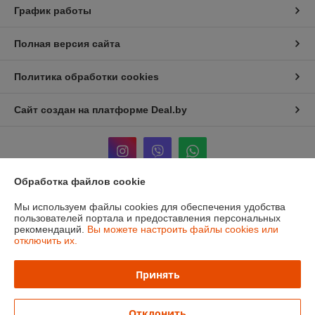
График работы
Полная версия сайта
Политика обработки cookies
Сайт создан на платформе Deal.by
Обработка файлов cookie
Информация для покупателя
Мы используем файлы cookies для обеспечения удобства
пользователей портала и предоставления персональных
Юридическое лицо:
ЧТУП «Мечты Киры»
рекомендаций.
Вы можете настроить файлы cookies или
220024, г. Минск, ул. Асаналиева, д.42
отключить их.
Регистрационный номер ЕГР: 191512959
Принять
УНП: 191512959
Регистрационный орган: Минский городской исполнительный комитет
Отклонить