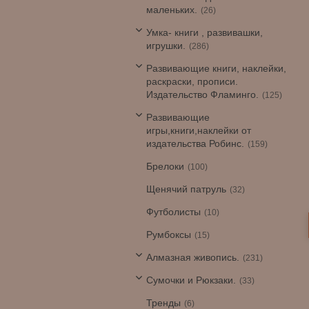
маленьких.
26
Умка- книги , развивашки,
игрушки.
286
Развивающие книги, наклейки,
раскраски, прописи.
Издательство Фламинго.
125
Развивающие
игры,книги,наклейки от
издательства Робинс.
159
Брелоки
100
Щенячий патруль
32
Футболисты
10
Румбоксы
15
Алмазная живопись.
231
Сумочки и Рюкзаки.
33
Тренды
6