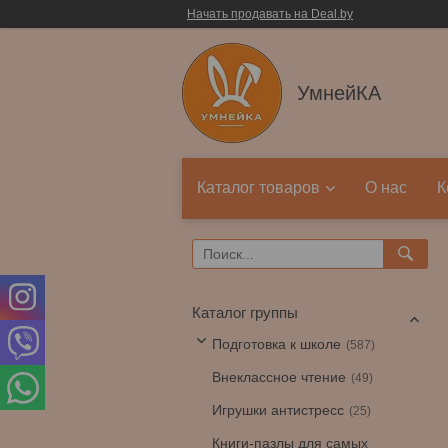
Начать продавать на Deal.by
УмнейКА
Каталог товаров
О нас
К
Каталог группы
Подготовка к школе
587
Внеклассное чтение
49
Игрушки антистресс
25
Книги-пазлы для самых