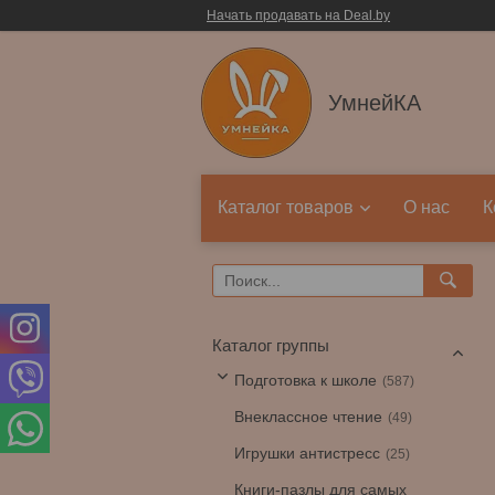
Начать продавать на Deal.by
УмнейКА
Каталог товаров
О нас
К
Каталог группы
Подготовка к школе
587
Внеклассное чтение
49
Игрушки антистресс
25
Книги-пазлы для самых