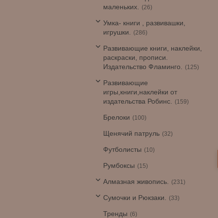
маленьких.
26
Умка- книги , развивашки,
игрушки.
286
Развивающие книги, наклейки,
раскраски, прописи.
Издательство Фламинго.
125
Развивающие
игры,книги,наклейки от
издательства Робинс.
159
Брелоки
100
Щенячий патруль
32
Футболисты
10
Румбоксы
15
Алмазная живопись.
231
Сумочки и Рюкзаки.
33
Тренды
6