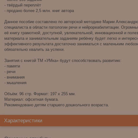
- твёрдый переплёт
- продано более 2,5 млн. книг автора
Данное пособие составлено по авторской методике Марии Александро
специалиста в области патологии речи и нейрореабилитации. Огромн
её книгу грамотной, доступной, увлекательной, инновационной и поле
материала и занимательным заданиям ребёнку будет легко и интересн
эффективного результата достаточно заниматься с маленьким любозна
обязательно хвалить за успехи.
Занятия с книгой ТМ «УМка» будут способствовать развитию:
- памяти
- речи
- внимания
- мышления
Объём: 96 стр. Формат: 197 x 255 мм.
Материал: офсетная бумага.
Рекомендовано детям старшего дошкольного возраста.
Характеристики