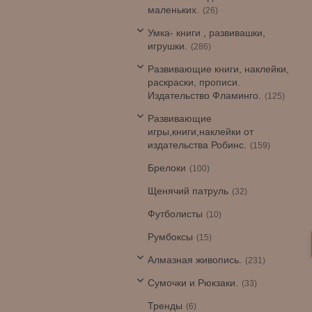
маленьких.
26
Умка- книги , развивашки,
игрушки.
286
Развивающие книги, наклейки,
раскраски, прописи.
Издательство Фламинго.
125
Развивающие
игры,книги,наклейки от
издательства Робинс.
159
Брелоки
100
Щенячий патруль
32
Футболисты
10
Румбоксы
15
Алмазная живопись.
231
Сумочки и Рюкзаки.
33
Тренды
6