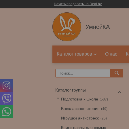
Начать продавать на Deal.by
УмнейКА
Каталог товаров
О нас
К
Каталог группы
Подготовка к школе
587
Внеклассное чтение
49
Игрушки антистресс
25
Книги-пазлы для самых