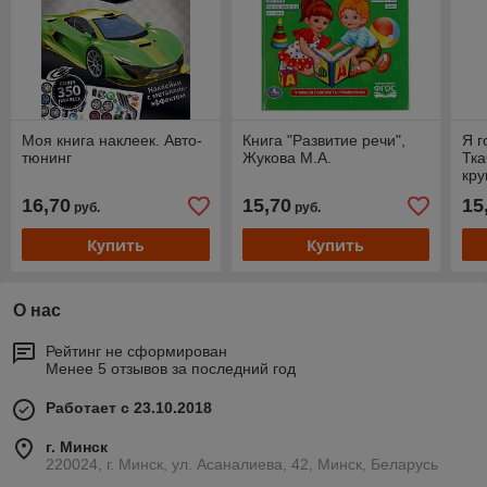
Моя книга наклеек. Авто-
Книга "Развитие речи",
Я г
тюнинг
Жукова М.А.
Тка
кру
Твё
16,70
15,70
15
руб.
руб.
Купить
Купить
О нас
Рейтинг не сформирован
Менее 5 отзывов за последний год
Работает с 23.10.2018
г. Минск
220024, г. Минск, ул. Асаналиева, 42, Минск, Беларусь