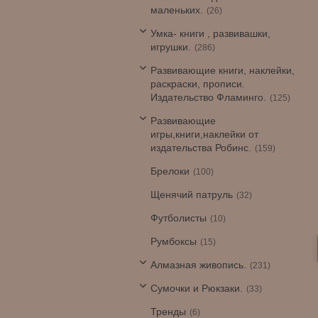
маленьких.
26
Умка- книги , развивашки,
игрушки.
286
Развивающие книги, наклейки,
раскраски, прописи.
Издательство Фламинго.
125
Развивающие
игры,книги,наклейки от
издательства Робинс.
159
Брелоки
100
Щенячий патруль
32
Футболисты
10
Румбоксы
15
Алмазная живопись.
231
Сумочки и Рюкзаки.
33
Тренды
6