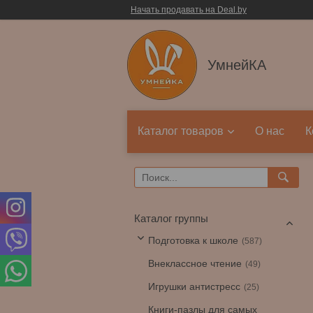
Начать продавать на Deal.by
УмнейКА
Каталог товаров
О нас
К
Каталог группы
Подготовка к школе
587
Внеклассное чтение
49
Игрушки антистресс
25
Книги-пазлы для самых