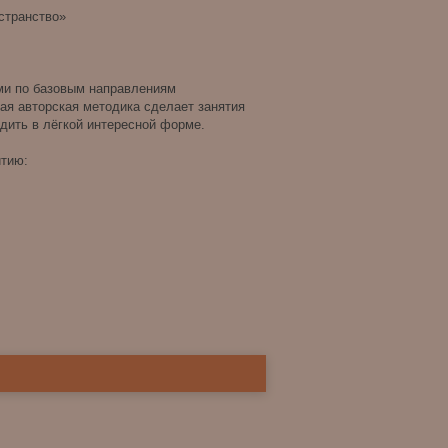
остранство»
ми по базовым направлениям
ная авторская методика сделает занятия
одить в лёгкой интересной форме.
итию: