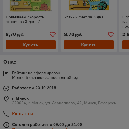
Повышаем скорость
Устный счёт за 3 дня.
Сло
чтения за 3 дня. 7+.
кла
по
8,70
8,70
2,
руб.
руб.
Купить
Купить
О нас
Рейтинг не сформирован
Менее 5 отзывов за последний год
Работает с 23.10.2018
г. Минск
220024, г. Минск, ул. Асаналиева, 42, Минск, Беларусь
Контакты
Сегодня работает с 09:00 до 21:00