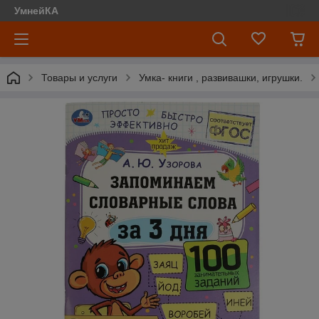
УмнейКА
Товары и услуги
Умка- книги , развивашки, игрушки.