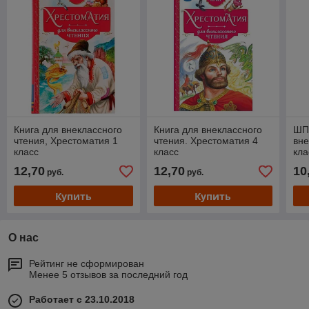
Книга для внеклассного
Книга для внеклассного
ШП
чтения, Хрестоматия 1
чтения. Хрестоматия 4
вне
класс
класс
кла
12,70
12,70
10
руб.
руб.
Купить
Купить
О нас
Рейтинг не сформирован
Менее 5 отзывов за последний год
Работает с 23.10.2018